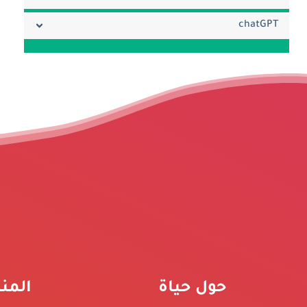
chatGPT
حول حياة
المن