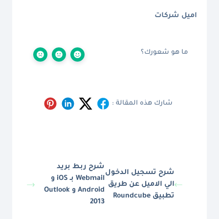
اميل شركات
ما هو شعورك؟
شارك هذه المقالة :
شرح ربط بريد
شرح تسجيل الدخول
Webmail بـ iOS و
الي الاميل عن طريق
Android و Outlook
تطبيق Roundcube
2013