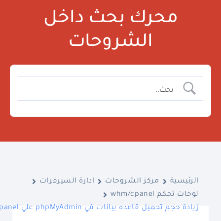
محرك بحث داخل
الشروحات
الرئيسية
مركز الشروحات
ادارة السيرفرات
لوحات تحكم whm/cpanel
زيادة حجم تحميل قاعده بيانات في phpMyAdmin علي cpanel