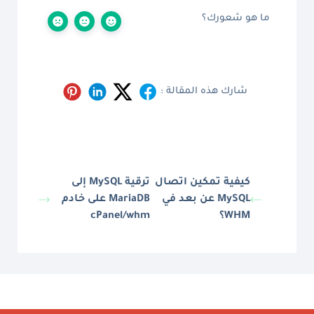
ما هو شعورك؟
شارك هذه المقالة :
كيفية تمكين اتصال
ترقية MySQL إلى
MySQL عن بعد في
MariaDB على خادم
WHM؟
cPanel/whm