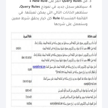
من
Rules
Query
انقر على
Rule
New
+
سيظهر سجل جديد في نموذج
Rules،
Query
ستظهر الخانات التالي التي يمكن تعبئتها. في
القائمة المنسدلة
Rule
كل خيار يحقق شرط معين
وسنعمل على شرحها