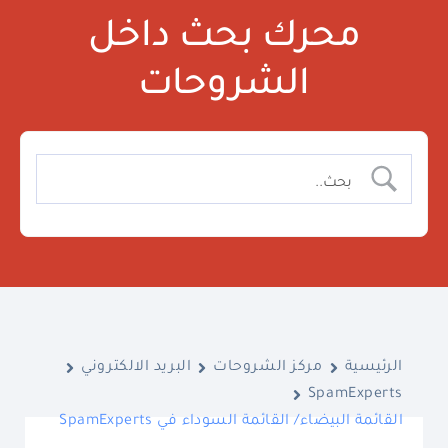
محرك بحث داخل
الشروحات
الرئيسية
مركز الشروحات
البريد الالكتروني
SpamExperts
القائمة البيضاء/ القائمة السوداء في SpamExperts