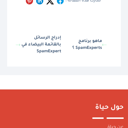
شارك هذه المقالة :
إدراج الرسائل
ماهو برنامج
بالقائمة البيضاء في
SpamExperts ؟
SpamExpert
ول حياة
ن حياة