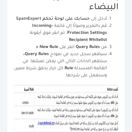
البيضاء
أدخل إلى
حسابك على لوحة تحكم
SpamExpert
قم بالتمرير وصولًا إلى قائمة
Incoming-
Protection Settings
، ثم انقر فوق أيقونة
Recipient Whitelist
من
Rules
Query
انقر على
Rule
New
+
سيظهر سجل جديد في نموذج
Rules،
Query
ستظهر الخانات التالي التي يمكن تعبئتها. في
القائمة المنسدلة
Rule
كل خيار يحقق شرط معين
وسنعمل على شرحها