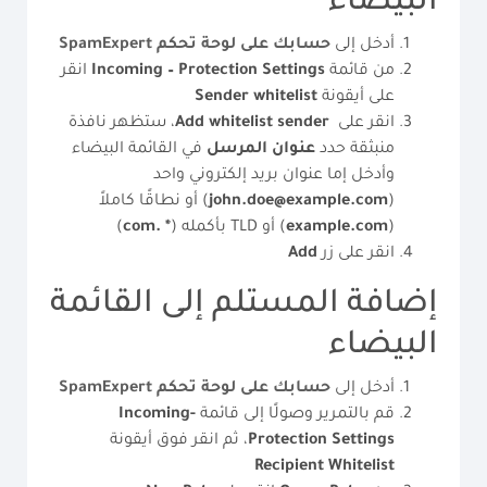
البيضاء
أدخل إلى
حسابك على لوحة تحكم
SpamExpert
من قائمة
Incoming – Protection Settings
انقر
على أيقونة
whitelist
Sender
انقر على
sender
whitelist
Add
، ستظهر نافذة
منبثقة حدد
عنوان المرسل
في القائمة البيضاء
وأدخل إما عنوان بريد إلكتروني واحد
(
john.doe@example.com
) أو نطاقًا كاملاً
(
example.com
) أو TLD بأكمله (
* .com
)
انقر على زر
Add
إضافة المستلم إلى القائمة
البيضاء
أدخل إلى
حسابك على لوحة تحكم
SpamExpert
قم بالتمرير وصولًا إلى قائمة
Incoming-
Protection Settings
، ثم انقر فوق أيقونة
Recipient Whitelist