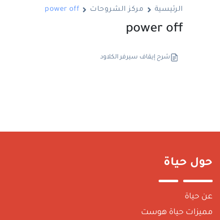
الرئيسية
مركز الشروحات
power off
power off
شرح إيقاف سيرفر الكلاود
حول حياة
عن حياة
مميزات حياة هوست