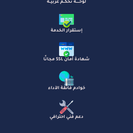
لوحـــــة تحكــم عربيــة
إستقرار الخدمة
شهادة أمان SSL مجانًا
خوادم فائقة الآداء
دعم فني احترافي