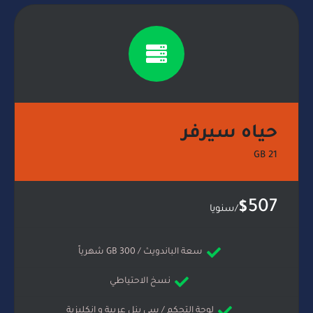
حياه سيرفر
21 GB
507
$
/سنويا
سعة الباندويث / 300 GB شهرياً
نسخ الاحتياطي
لوحة التحكم / سي بنل عربية و انكليزية