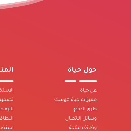
حول حياة
المن
عن حياة
الاستض
مميزات حياة هوست
تصميم 
طرق الدفع
البرمج
وسائل الاتصال
النطاق
وظائف متاحة
استضا