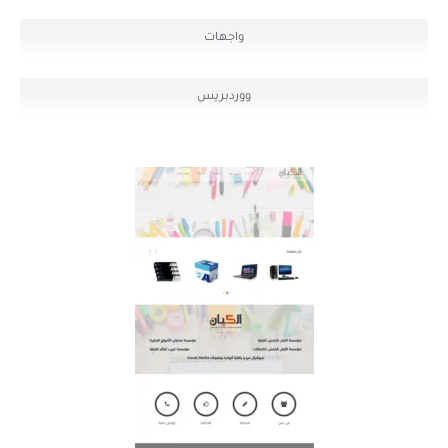
واجهات
ووردبريس