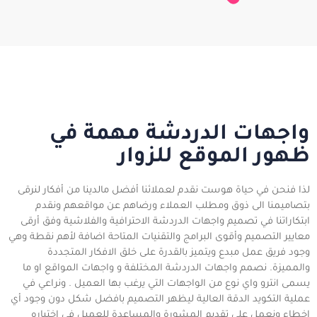
واجهات الدردشة مهمة في
ظهور الموقع للزوار
لذا فنحن في حياة هوست نقدم لعملائنا أفضل مالدينا من أفكار لنرقى
بتصاميمنا الى ذوق ومطلب العملاء ورضاهم عن مواقعهم ونقدم
ابتكاراتنا في تصميم واجهات الدردشة الاحترافية والفلاشية وفق أرقى
معايير التصميم وأقوى البرامج والتقنيات المتاحة اضافة لأهم نقطة وهي
وجود فريق عمل مبدع ويتميز بالقدرة على خلق الافكار المتجددة
والمميزة. نصمم واجهات الدردشة المختلفة و واجهات المواقع او ما
يسمى انترو واي نوع من الواجهات التي يرغب بها العميل . ونراعي في
عملية التكويد الدقة العالية ليظهر التصميم بافضل شكل دون وجود أي
اخطاء ونعمل على تقديم المشورة والمساعدة للعميل في اختياره