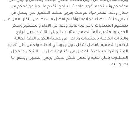
ونرسمها بريشة من الوان مشعة تضفي البهجة والجمال والرقي على
موقعكم ونستخدم أقوى وأحدث البرامج لنقدم ما يميز مواقعكم من
جمال ودقة. تفتخر حياة هوست بفريق عملها المتميز الذي يعمل في
سعي حثيث لارضاء عملاءها وتقديم أفضل ما لديها من ابتكار نعمل على
تصميم المنتديات
باحترافية عالية ودقة في الاداء والتصميم ونبتكر
الجديد والمتميز دائماً. نصمم ستايلات الجيل الثالث والجيل الرابع
والبنرات الخاصة بالمنتديات ونراعي في عملية التكويد الدقة العالية
ليظهر التصميم بافضل شكل دون وجود أي اخطاء ونعمل على تقديم
المشورة والمساعدة للعميل في اختياره ليصل الى الشكل والعمل
المطلوب باعلى تقنية وأفضل شكل ممكن يرضي العميل ويحقق ما
يصبو اليه .